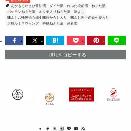
あかもくわさび醤油漬
ダイヤ漬
ねぶた松前漬
ねぶた漬
ポケモンねぶた漬
ホタテ入りねぶた漬
味よし
味よし八幡屋礒五郎七味唐からし入り
味よし岩下の新生姜入り
大船ルミネウィング
特撰ねぶた漬
産直市
URLをコピーする