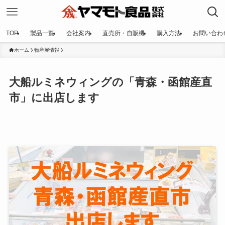
TOP
製品一覧
会社案内
直売所・自販機
購入方法
お問い合わ
ホーム
物産展情報
大船ルミネウィングの「青森・函館産直
市」に出店します