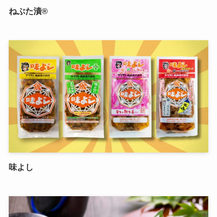
ねぶた漬®
味よし