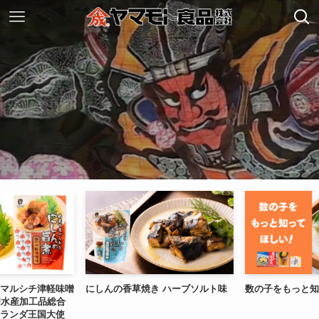
マルシチ津軽味噌
にしんの香草焼き ハーブソルト味
数の子をもっと知
国水産加工品総合
ランダ王国大使