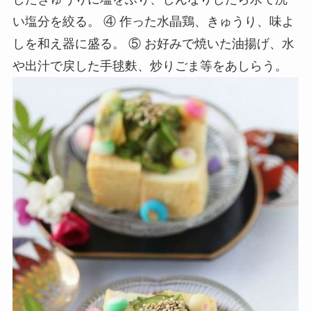
い塩分を絞る。 ④ 作った水晶鶏、きゅうり、味よ
しを和え器に盛る。 ⑤ お好みで焼いた油揚げ、水
や出汁で戻した手毬麩、炒りごま等をあしらう。