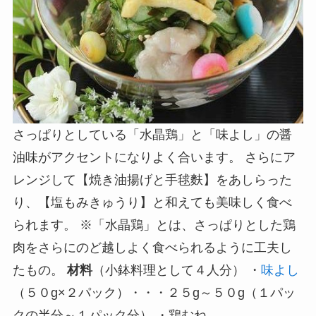
さっぱりとしている「水晶鶏」と「味よし」の醤
油味がアクセントになりよく合います。 さらにア
レンジして【焼き油揚げと手毬麩】をあしらった
り、【塩もみきゅうり】と和えても美味しく食べ
られます。 ※「水晶鶏」とは、さっぱりとした鶏
肉をさらにのど越しよく食べられるように工夫し
たもの。
材料
（小鉢料理として４人分） ・
味よし
（５０g×２パック）・・・２５g～５０g（１パッ
クの半分～１パック分） ・鶏むね