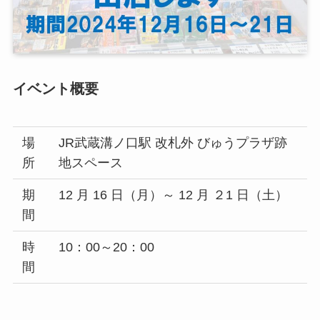
イベント概要
場
JR武蔵溝ノ口駅 改札外 びゅうプラザ跡
所
地スペース
期
12 月 16 日（月）～ 12 月 ２1 日（土）
間
時
10：00～20：00
間