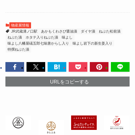
物産展情報
JR武蔵溝ノ口駅
あかもくわさび醤油漬
ダイヤ漬
ねぶた松前漬
ねぶた漬
ホタテ入りねぶた漬
味よし
味よし八幡屋礒五郎七味唐からし入り
味よし岩下の新生姜入り
特撰ねぶた漬
URLをコピーする