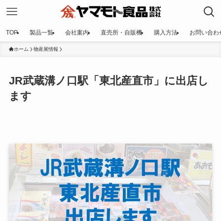
TOP
製品一覧
会社案内
直売所・自販機
購入方法
お問い合わ
ホーム
物産展情報
JR武蔵溝ノ口駅「東北産直市」に出店し
ます