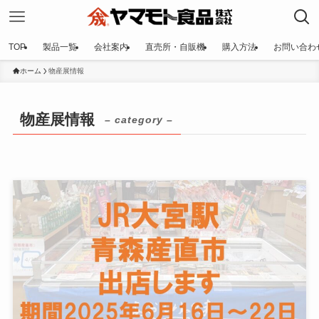
TOP
製品一覧
会社案内
直売所・自販機
購入方法
お問い合わ
ホーム
物産展情報
物産展情報
– category –