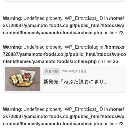
Warning
: Undefined property: WP_Error::$cat_ID in
/home/
xs728087/yamamoto-foods.co.jp/public_html/htdocs/wp-
content/themes/yamamoto-foods/archive.php
on line
22
Warning
: Undefined property: WP_Error::$slug in
/home/xs
728087/yamamoto-foods.co.jp/public_html/htdocs/wp-co
ntent/themes/yamamoto-foods/archive.php
on line
26
2016年8月1日(月)
新着情報
新発売「ねぶた漬おにぎり」
Warning
: Undefined property: WP_Error::$cat_ID in
/home/
xs728087/yamamoto-foods.co.jp/public_html/htdocs/wp-
content/themes/yamamoto-foods/archive.php
on line
22