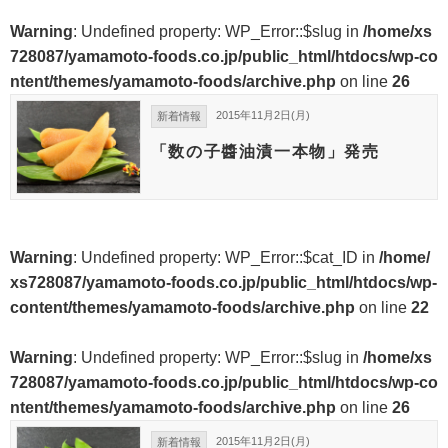
Warning
: Undefined property: WP_Error::$slug in
/home/xs
728087/yamamoto-foods.co.jp/public_html/htdocs/wp-co
ntent/themes/yamamoto-foods/archive.php
on line
26
2015年11月2日(月)
新着情報
「数の子醬油漬一本物」発売
Warning
: Undefined property: WP_Error::$cat_ID in
/home/
xs728087/yamamoto-foods.co.jp/public_html/htdocs/wp-
content/themes/yamamoto-foods/archive.php
on line
22
Warning
: Undefined property: WP_Error::$slug in
/home/xs
728087/yamamoto-foods.co.jp/public_html/htdocs/wp-co
ntent/themes/yamamoto-foods/archive.php
on line
26
2015年11月2日(月)
新着情報