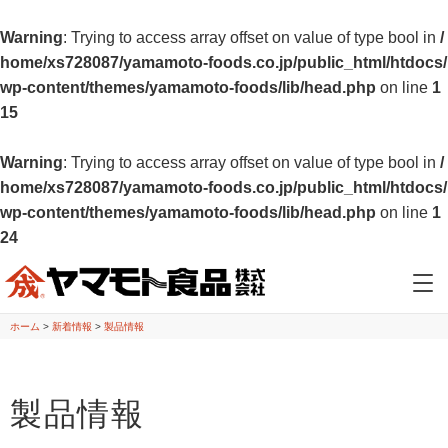
Warning
: Trying to access array offset on value of type bool in
/
home/xs728087/yamamoto-foods.co.jp/public_html/htdocs/
wp-content/themes/yamamoto-foods/lib/head.php
on line
1
15
Warning
: Trying to access array offset on value of type bool in
/
home/xs728087/yamamoto-foods.co.jp/public_html/htdocs/
wp-content/themes/yamamoto-foods/lib/head.php
on line
1
24
ホーム
>
新着情報
>
製品情報
製品情報