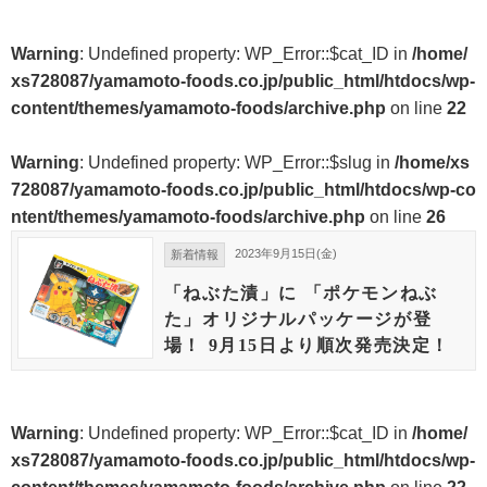
Warning
: Undefined property: WP_Error::$cat_ID in
/home/
xs728087/yamamoto-foods.co.jp/public_html/htdocs/wp-
content/themes/yamamoto-foods/archive.php
on line
22
Warning
: Undefined property: WP_Error::$slug in
/home/xs
728087/yamamoto-foods.co.jp/public_html/htdocs/wp-co
ntent/themes/yamamoto-foods/archive.php
on line
26
2023年9月15日(金)
新着情報
「ねぶた漬」に 「ポケモンねぶ
た」オリジナルパッケージが登
場！ 9月15日より順次発売決定！
Warning
: Undefined property: WP_Error::$cat_ID in
/home/
xs728087/yamamoto-foods.co.jp/public_html/htdocs/wp-