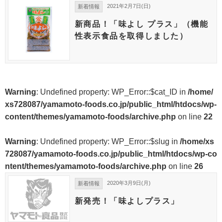
2021年2月7日(日)
新着情報
新商品！「味よし プラス」（機能
性表示食品を取得しました）
Warning
: Undefined property: WP_Error::$cat_ID in
/home/
xs728087/yamamoto-foods.co.jp/public_html/htdocs/wp-
content/themes/yamamoto-foods/archive.php
on line
22
Warning
: Undefined property: WP_Error::$slug in
/home/xs
728087/yamamoto-foods.co.jp/public_html/htdocs/wp-co
ntent/themes/yamamoto-foods/archive.php
on line
26
2020年3月9日(月)
新着情報
新発売！「味よしプラス」