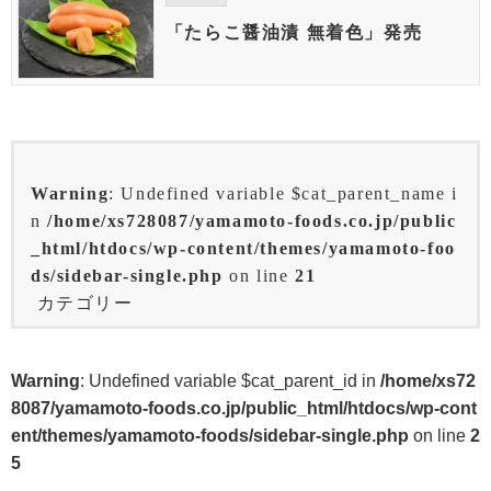
「たらこ醤油漬 無着色」発売
Warning
: Undefined variable $cat_parent_name i
n
/home/xs728087/yamamoto-foods.co.jp/public
_html/htdocs/wp-content/themes/yamamoto-foo
ds/sidebar-single.php
on line
21
カテゴリー
Warning
: Undefined variable $cat_parent_id in
/home/xs72
8087/yamamoto-foods.co.jp/public_html/htdocs/wp-cont
ent/themes/yamamoto-foods/sidebar-single.php
on line
2
5