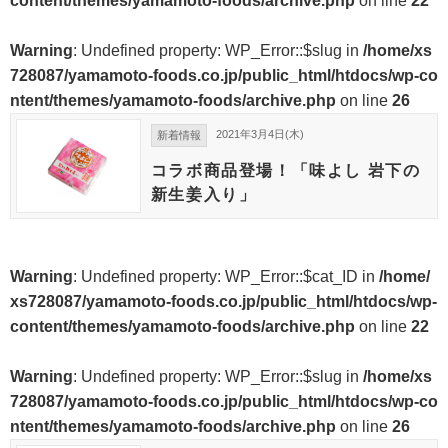
content/themes/yamamoto-foods/archive.php
on line
22
Warning
: Undefined property: WP_Error::$slug in
/home/xs
728087/yamamoto-foods.co.jp/public_html/htdocs/wp-co
ntent/themes/yamamoto-foods/archive.php
on line
26
2021年3月4日(木)
新着情報
コラボ商品登場！「味よし 岩下の
新生姜入り」
Warning
: Undefined property: WP_Error::$cat_ID in
/home/
xs728087/yamamoto-foods.co.jp/public_html/htdocs/wp-
content/themes/yamamoto-foods/archive.php
on line
22
Warning
: Undefined property: WP_Error::$slug in
/home/xs
728087/yamamoto-foods.co.jp/public_html/htdocs/wp-co
ntent/themes/yamamoto-foods/archive.php
on line
26