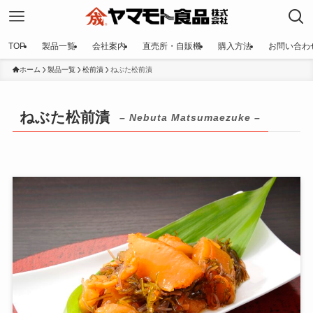
TOP
製品一覧
会社案内
直売所・自販機
購入方法
お問い合わ
ホーム
製品一覧
松前漬
ねぶた松前漬
ねぶた松前漬
– Nebuta Matsumaezuke –