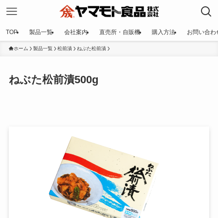
TOP
製品一覧
会社案内
直売所・自販機
購入方法
お問い合わ
ホーム
製品一覧
松前漬
ねぶた松前漬
ねぶた松前漬500g