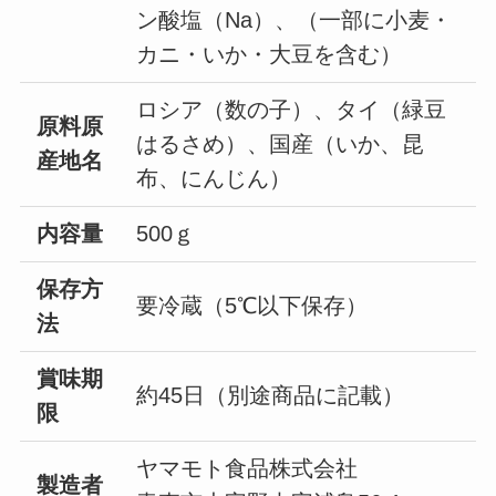
ン酸塩（Na）、（一部に小麦・
カニ・いか・大豆を含む）
ロシア（数の子）、タイ（緑豆
原料原
はるさめ）、国産（いか、昆
産地名
布、にんじん）
内容量
500ｇ
保存方
要冷蔵（5℃以下保存）
法
賞味期
約45日（別途商品に記載）
限
ヤマモト食品株式会社
製造者