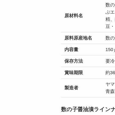
数の
ぶエ
原材料名
精、
豆・
原料原産地名
数の
内容量
150
保存方法
要冷
賞味期限
約3
ヤマ
製造者
青森
数の子醤油漬ライン