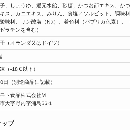
子、しょうゆ、還元水飴、砂糖、かつお節エキス、か
キス、カニエキス、みりん、食塩／ソルビット、調味
酸味料、リン酸塩（Na）、着色料（パプリカ色素）、
ゼラチンを含む）
子（オランダ又はドイツ）
ｇ
凍（-18℃以下）
60日（別途商品に記載）
モト食品株式会社M
市大字野内字浦島56-1
ナップ