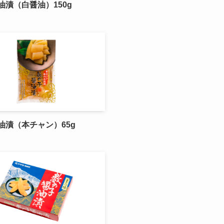
油漬（白醤油）150g
油漬（本チャン）65g