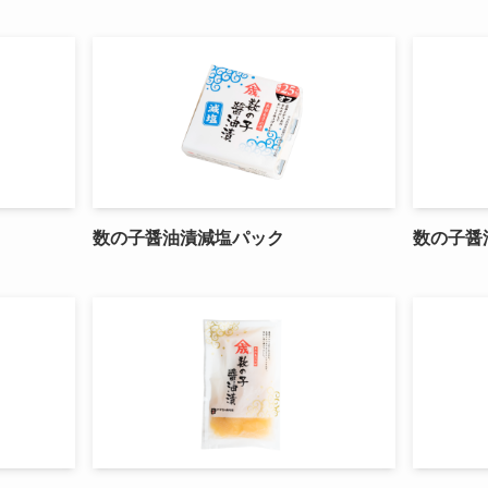
数の子醤油漬減塩パック
数の子醤