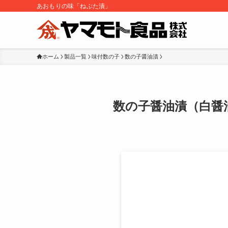
あおもりの味「ねぶた漬」
ホーム
製品一覧
味付数の子
数の子醤油漬
数の子醤油漬（白醤油