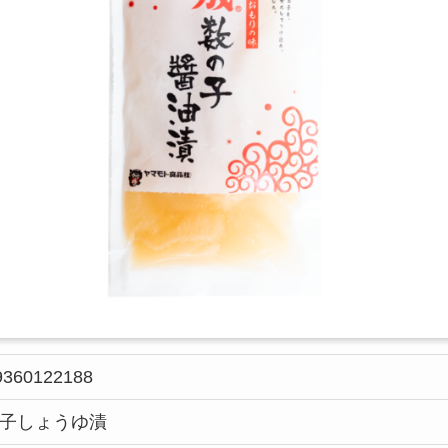
9360122188
子しょうゆ漬