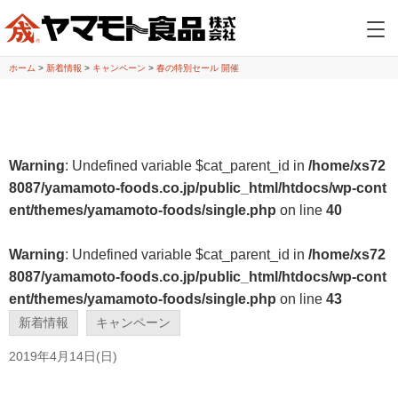
ホーム
>
新着情報
>
キャンペーン
>
春の特別セール 開催
Warning
: Undefined variable $cat_parent_id in
/home/xs72
8087/yamamoto-foods.co.jp/public_html/htdocs/wp-cont
ent/themes/yamamoto-foods/single.php
on line
40
Warning
: Undefined variable $cat_parent_id in
/home/xs72
8087/yamamoto-foods.co.jp/public_html/htdocs/wp-cont
ent/themes/yamamoto-foods/single.php
on line
43
新着情報
キャンペーン
2019年4月14日(日)